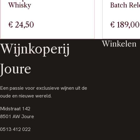
Whisky
Batch Rel
€
24,50
€
189,00
Winkelen
Wijnkoperij
Joure
Een passie voor exclusieve wijnen uit de
oude en nieuwe wereld.
Midstraat 142
8501 AW Joure
0513 412 022