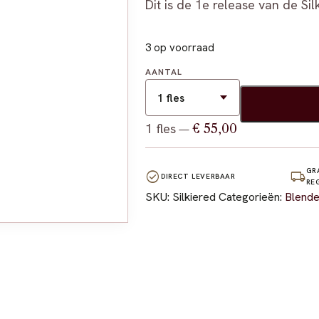
Dit is de 1e release van de Sil
3 op voorraad
AANTAL
1 fles
€ 55,00
—
GR
check_circle
local_shipping
DIRECT LEVERBAAR
RE
SKU:
Silkiered
Categorieën:
Blende