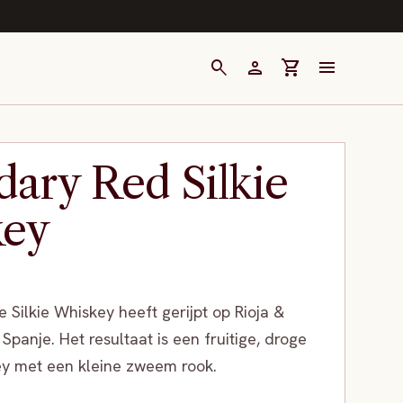
search
person
shopping_cart
menu
ary Red Silkie
key
Silkie Whiskey heeft gerijpt op Rioja &
Spanje. Het resultaat is een fruitige, droge
ey met een kleine zweem rook.