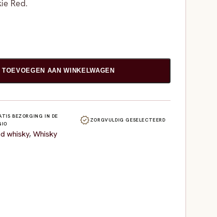
kie Red.
TOEVOEGEN AAN WINKELWAGEN
ATIS BEZORGING IN DE
verified
ZORGVULDIG GESELECTEERD
GIO
d whisky
,
Whisky