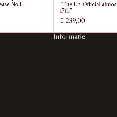
ease No.1
“The Un-Official almos
17th”
€
239,00
Informatie