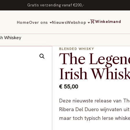
Gratis verzending vanaf €200,-
shopping_cart
Winkelmand
Home
Over ons
Nieuws
Webshop
ish Whiskey
BLENDED WHISKY
The Legend
Irish Whis
€
55,00
Deze nieuwste release van The 
Ribera Del Duero wijnvaten uit 
maar toch typisch Ierse whisk