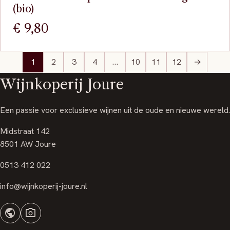
(bio)
€
9,80
1
2
3
4
…
10
11
12
→
Wijnkoperij Joure
Een passie voor exclusieve wijnen uit de oude en nieuwe wereld.
Midstraat 142
8501 AW Joure
0513 412 022
info@wijnkoperij-joure.nl
public
photo_camera