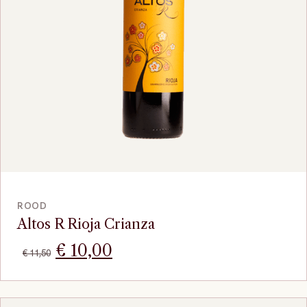
BEKIJK
ROOD
Altos R Rioja Crianza
Oorspronkelijke
Huidige
€
10,00
€
11,50
prijs
prijs
was:
is: