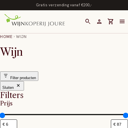
Gratis verzending vanaf €200,-
search
person
shopping_cart
menu
HOME
WIJN
chevron_right
Wijn
Filter producten
Sluiten
Filters
Prijs