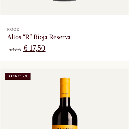
BEKIJK
ROOD
Altos “R” Rioja Reserva
Oorspronkelijke
Huidige
€
17,50
€
18,70
prijs
prijs
was:
is:
AANBIEDING
€ 18,70.
€ 17,50.