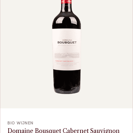
VOEG TOE
BIO WIJNEN
Domaine Bousquet Cabernet Sauvignon