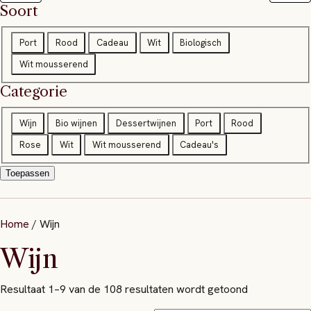
Soort
S
Port
Rood
Cadeau
Wit
Biologisch
o
Wit mousserend
o
Categorie
r
t
Categorie
Wijn
Bio wijnen
Dessertwijnen
Port
Rood
Rose
Wit
Wit mousserend
Cadeau's
Toepassen
Home
/ Wijn
Wijn
Resultaat 1–9 van de 108 resultaten wordt getoond