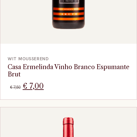
BEKIJK
WIT MOUSSEREND
Casa Ermelinda Vinho Branco Espumante
Brut
Oorspronkelijke
Huidige
€
7,00
€
7,50
prijs
prijs
was:
is:
€ 7,50.
€ 7,00.