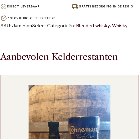
check_circle
local_shipping
DIRECT LEVERBAAR
GRATIS BEZORGING IN DE REGIO
verified
ZORGVULDIG GESELECTEERD
SKU:
JamesonSelect
Categorieën:
Blended whisky
,
Whisky
Aanbevolen Kelderrestanten