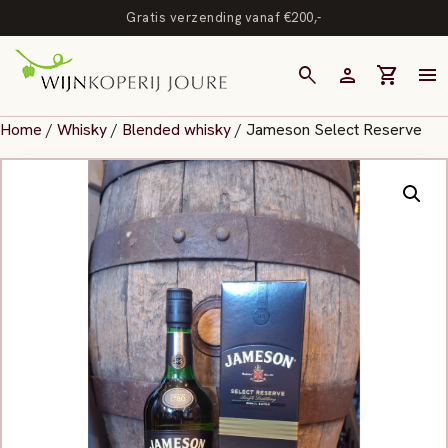
Gratis verzending vanaf €200,-
search
person
shopping_cart
menu
Home
/
Whisky
/
Blended whisky
/ Jameson Select Reserve