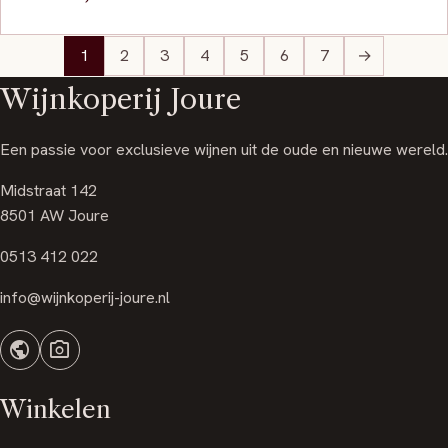
1
2
3
4
5
6
7
→
Wijnkoperij Joure
Een passie voor exclusieve wijnen uit de oude en nieuwe wereld.
Midstraat 142
8501 AW Joure
0513 412 022
info@wijnkoperij-joure.nl
public
photo_camera
Winkelen