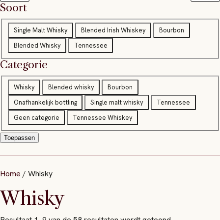
Soort
S
Single Malt Whisky
Blended Irish Whiskey
Bourbon
o
Blended Whisky
Tennessee
o
Categorie
r
t
Categorie
Whisky
Blended whisky
Bourbon
Onafhankelijk bottling
Single malt whisky
Tennessee
Geen categorie
Tennessee Whiskey
Toepassen
Home
/ Whisky
Whisky
Resultaat 1–9 van de 58 resultaten wordt getoond