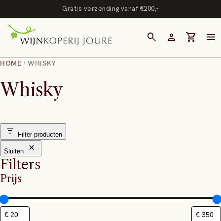
Gratis verzending vanaf €200,-
search
person
shopping_cart
menu
HOME
WHISKY
chevron_right
Whisky
Filter producten
Sluiten
Filters
Prijs