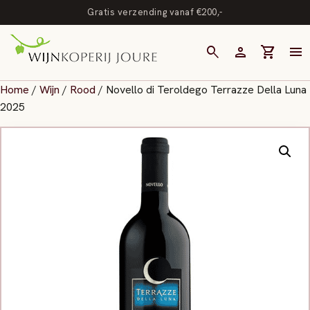
Gratis verzending vanaf €200,-
search
person
shopping_cart
menu
Home
/
Wijn
/
Rood
/ Novello di Teroldego Terrazze Della Luna
2025