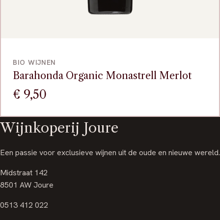
VOEG TOE
BIO WIJNEN
Barahonda Organic Monastrell Merlot
€
9,50
Wijnkoperij Joure
Een passie voor exclusieve wijnen uit de oude en nieuwe wereld.
Midstraat 142
8501 AW Joure
0513 412 022