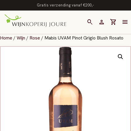
Gratis verzending vanaf €200,-
search
person
shopping_cart
menu
Home
/
Wijn
/
Rose
/ Mabis UVAM Pinot Grigio Blush Rosato