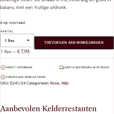
balans, met een fruitige afdronk.
6 op voorraad
AANTAL
TOEVOEGEN AAN WINKELWAGEN
1 fles
€ 7,95
—
check_circle
local_shipping
DIRECT LEVERBAAR
GRATIS BEZORGING IN DE REGIO
verified
ZORGVULDIG GESELECTEERD
SKU:
5241/24
Categorieën:
Rose
,
Wijn
Aanbevolen Kelderrestanten