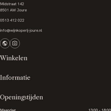
Midstraat 142
8501 AW Joure
0513 412 022
info@wijnkoperij-joure.nl
public
photo_camera
Winkelen
Informatie
Openingstijden
Maandag
13:00 - 18:00