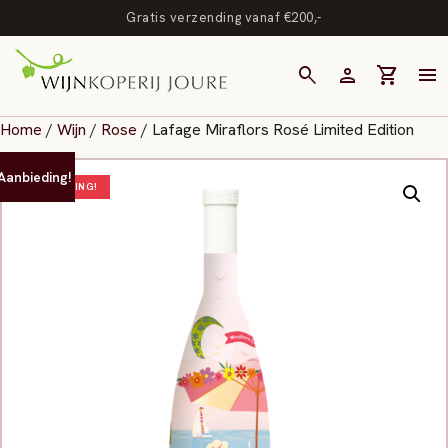
Gratis verzending vanaf €200,-
search
person
shopping_cart
menu
Home
/
Wijn
/
Rose
/ Lafage Miraflors Rosé Limited Edition
Aanbieding!
AANBIEDING!