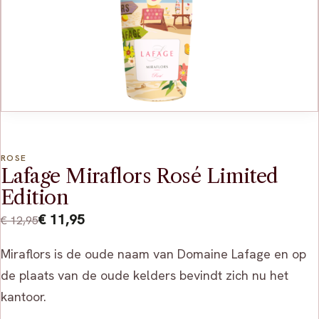
ROSE
Lafage Miraflors Rosé Limited
Edition
Oorspronkelijke
Huidige
€
11,95
€
12,95
prijs
prijs
Miraflors is de oude naam van Domaine Lafage en op
was:
is:
de plaats van de oude kelders bevindt zich nu het
€ 12,95.
€ 11,95.
kantoor.