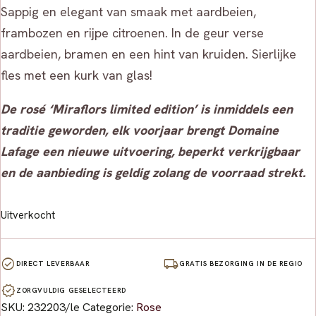
Sappig en elegant van smaak met aardbeien,
frambozen en rijpe citroenen. In de geur verse
aardbeien, bramen en een hint van kruiden. Sierlijke
fles met een kurk van glas!
De rosé ‘Miraflors limited edition’ is inmiddels een
traditie geworden, elk voorjaar brengt Domaine
Lafage een nieuwe uitvoering, beperkt verkrijgbaar
en de aanbieding is geldig zolang de voorraad strekt.
Uitverkocht
check_circle
local_shipping
DIRECT LEVERBAAR
GRATIS BEZORGING IN DE REGIO
verified
ZORGVULDIG GESELECTEERD
SKU:
232203/le
Categorie:
Rose