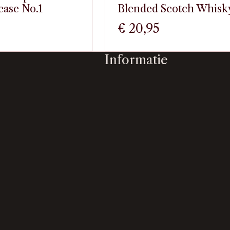
ease No.1
Blended Scotch Whisk
€
20,95
Informatie