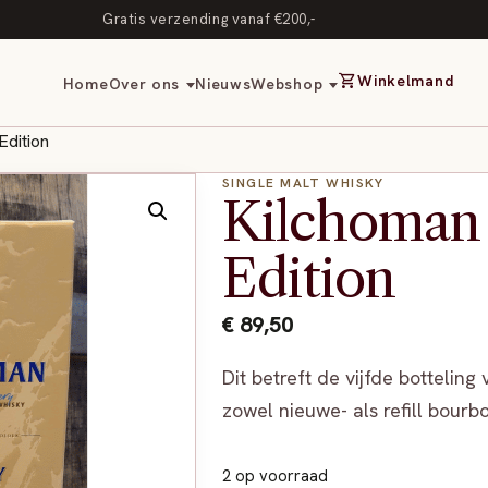
Gratis verzending vanaf €200,-
shopping_cart
Winkelmand
Home
Over ons
Nieuws
Webshop
Edition
SINGLE MALT WHISKY
Kilchoman 
Edition
€
89,50
Dit betreft de vijfde botteling 
zowel nieuwe- als refill bourb
2 op voorraad