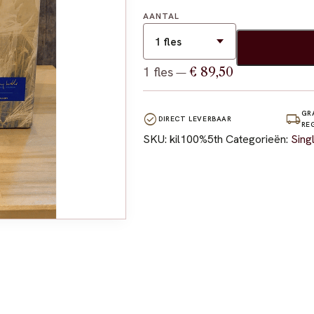
AANTAL
1 fles
€ 89,50
—
GR
check_circle
local_shipping
DIRECT LEVERBAAR
RE
SKU:
kil100%5th
Categorieën:
Sing