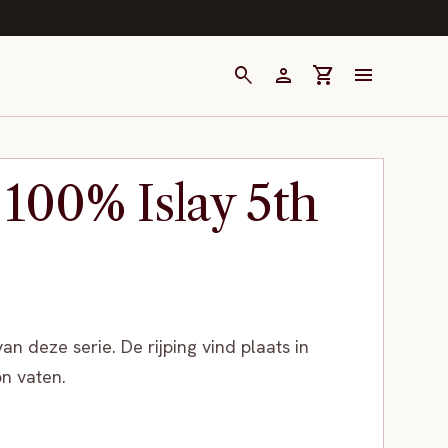
search
person
shopping_cart
menu
100% Islay 5th
van deze serie. De rijping vind plaats in
on vaten.