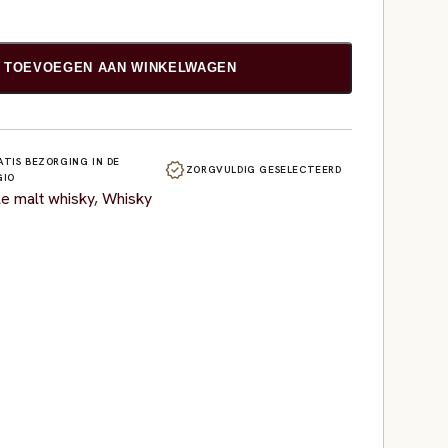
TOEVOEGEN AAN WINKELWAGEN
ATIS BEZORGING IN DE
verified
ZORGVULDIG GESELECTEERD
GIO
le malt whisky
,
Whisky