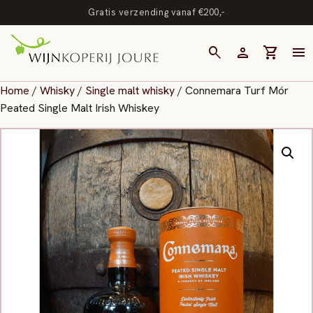
Gratis verzending vanaf €200,-
search
person
shopping_cart
menu
Home
/
Whisky
/
Single malt whisky
/ Connemara Turf Mór
Peated Single Malt Irish Whiskey