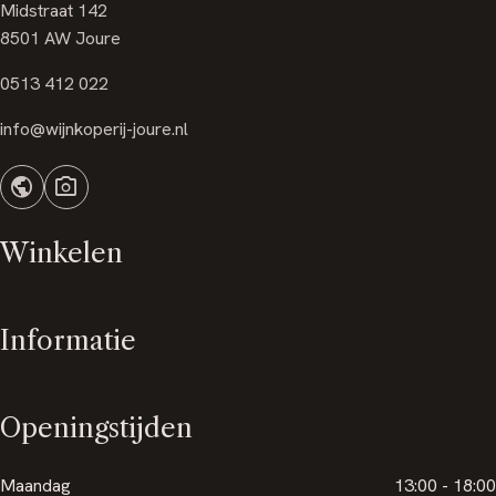
Midstraat 142
8501 AW Joure
0513 412 022
info@wijnkoperij-joure.nl
public
photo_camera
Winkelen
Informatie
Openingstijden
Maandag
13:00 - 18:00