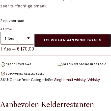
zeer turfachtige smaak.
2 op voorraad
AANTAL
TOEVOEGEN AAN WINKELWAGEN
1 fles
€ 170,00
—
check_circle
local_shipping
DIRECT LEVERBAAR
GRATIS BEZORGING IN DE REGIO
verified
ZORGVULDIG GESELECTEERD
SKU:
Conturfmor
Categorieën:
Single malt whisky
,
Whisky
Aanbevolen Kelderrestanten