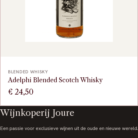
BEKIJK
BLENDED WHISKY
Adelphi Blended Scotch Whisky
€
24,50
Wijnkoperij Joure
Een passie voor exclusieve wijnen uit de oude en nieuwe wereld.