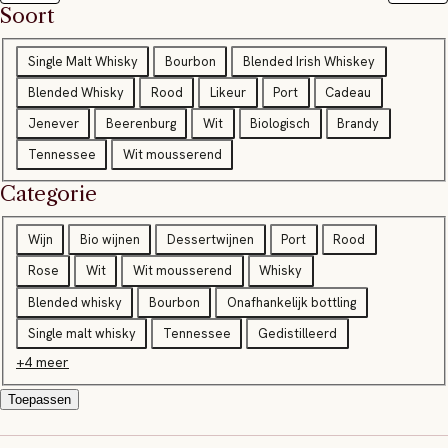
Soort
S
Single Malt Whisky
Bourbon
Blended Irish Whiskey
o
Blended Whisky
Rood
Likeur
Port
Cadeau
o
Jenever
Beerenburg
Wit
Biologisch
Brandy
r
Tennessee
Wit mousserend
t
Categorie
Categorie
Wijn
Bio wijnen
Dessertwijnen
Port
Rood
Rose
Wit
Wit mousserend
Whisky
Blended whisky
Bourbon
Onafhankelijk bottling
Single malt whisky
Tennessee
Gedistilleerd
+4 meer
Toepassen