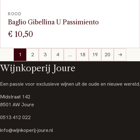
VOEG TOE
ROOD
Baglio Gibellina U Passimiento
€
10,50
1
2
3
4
…
18
19
20
→
Wijnkoperij Joure
Een passie voor exclusieve wijnen uit de oude en nieuwe wereld.
Midstraat 142
8501 AW Joure
0513 412 022
info@wijnkoperij-joure.nl