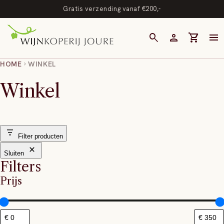
Gratis verzending vanaf €200,-
search
person
shopping_cart
menu
HOME
WINKEL
chevron_right
Winkel
Filter producten
Sluiten
Filters
Prijs