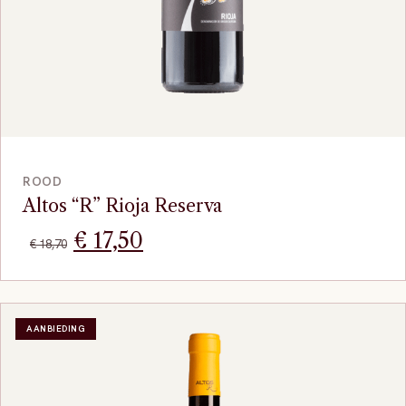
BEKIJK
ROOD
Altos “R” Rioja Reserva
Oorspronkelijke
Huidige
€
17,50
€
18,70
prijs
prijs
was:
is:
AANBIEDING
€ 18,70.
€ 17,50.