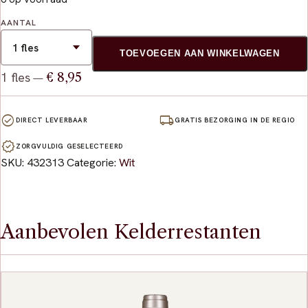
AANTAL
TOEVOEGEN AAN WINKELWAGEN
1 fles
€ 8,95
—
check_circle
local_shipping
DIRECT LEVERBAAR
GRATIS BEZORGING IN DE REGIO
verified
ZORGVULDIG GESELECTEERD
SKU:
432313
Categorie:
Wit
Aanbevolen Kelderrestanten