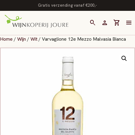
Gratis verzending vanaf €200,-
search
person
shopping_cart
menu
Home
/
Wijn
/
Wit
/ Varvaglione 12e Mezzo Malvasia Bianca