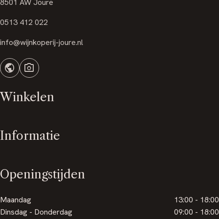
8501 AW Joure
0513 412 022
info@wijnkoperij-joure.nl
public
photo_camera
Winkelen
Informatie
Openingstijden
Maandag
13:00 - 18:00
Dinsdag - Donderdag
09:00 - 18:00