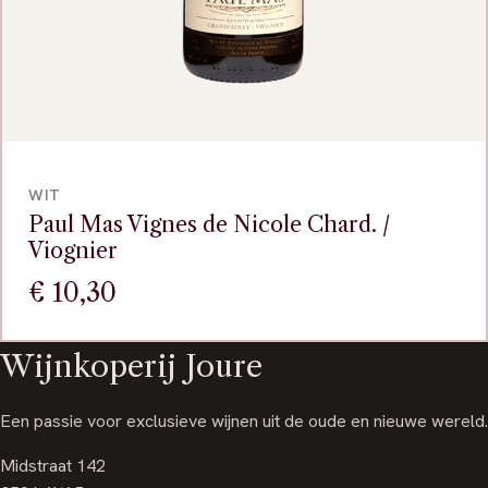
VOEG TOE
WIT
Paul Mas Vignes de Nicole Chard. /
Viognier
€
10,30
Wijnkoperij Joure
Een passie voor exclusieve wijnen uit de oude en nieuwe wereld.
Midstraat 142