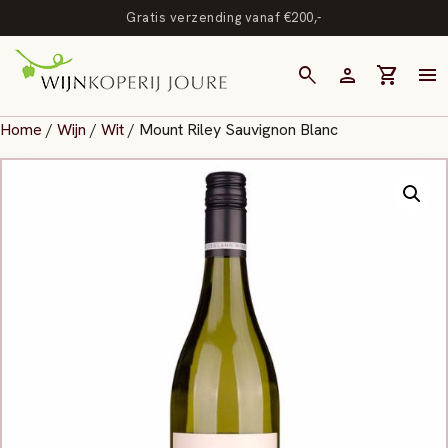
Gratis verzending vanaf €200,-
search
person
shopping_cart
menu
Home
/
Wijn
/
Wit
/ Mount Riley Sauvignon Blanc