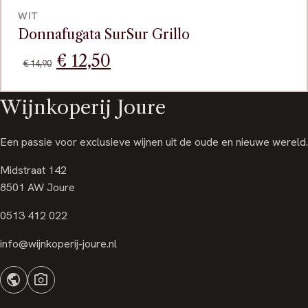
WIT
Donnafugata SurSur Grillo
Oorspronkelijke
Huidige
€
12,50
€
14,90
prijs
prijs
Wijnkoperij Joure
was:
is:
€ 14,90.
€ 12,50.
Een passie voor exclusieve wijnen uit de oude en nieuwe wereld.
Midstraat 142
8501 AW Joure
0513 412 022
info@wijnkoperij-joure.nl
public
photo_camera