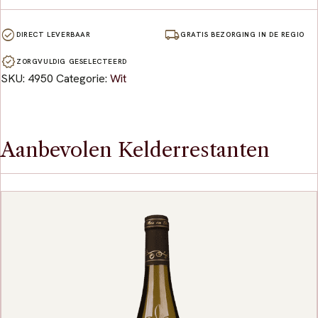
check_circle
local_shipping
DIRECT LEVERBAAR
GRATIS BEZORGING IN DE REGIO
verified
ZORGVULDIG GESELECTEERD
SKU:
4950
Categorie:
Wit
Aanbevolen Kelderrestanten