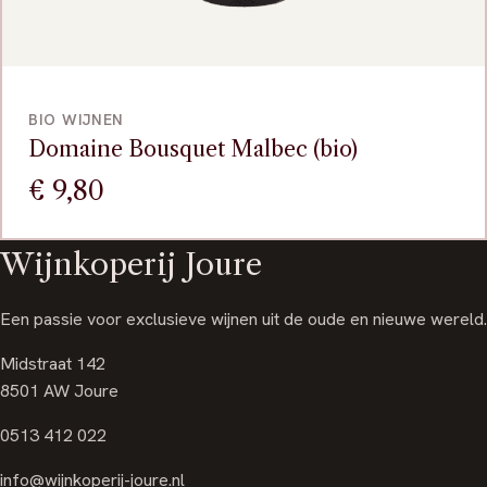
VOEG TOE
BIO WIJNEN
Domaine Bousquet Malbec (bio)
€
9,80
Wijnkoperij Joure
Een passie voor exclusieve wijnen uit de oude en nieuwe wereld.
Midstraat 142
8501 AW Joure
0513 412 022
info@wijnkoperij-joure.nl