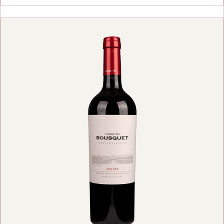
prijs
prijs
was:
is:
€ 18,70.
€ 17,50.