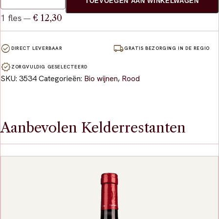
TOEVOEGEN AAN WINKELWAGEN
1 fles
€ 12,30
—
check_circle
local_shipping
DIRECT LEVERBAAR
GRATIS BEZORGING IN DE REGIO
verified
ZORGVULDIG GESELECTEERD
SKU:
3534
Categorieën:
Bio wijnen
,
Rood
Aanbevolen Kelderrestanten