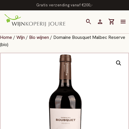
Gratis verzending vanaf €200,-
search
person
shopping_cart
menu
Home
/
Wijn
/
Bio wijnen
/ Domaine Bousquet Malbec Reserve
(bio)