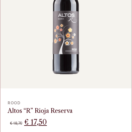
BEKIJK
ROOD
Altos “R” Rioja Reserva
Oorspronkelijke
Huidige
€
17,50
€
18,70