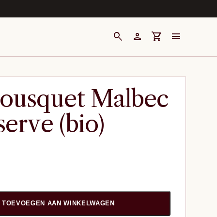
search
person
shopping_cart
menu
ousquet Malbec
erve (bio)
TOEVOEGEN AAN WINKELWAGEN