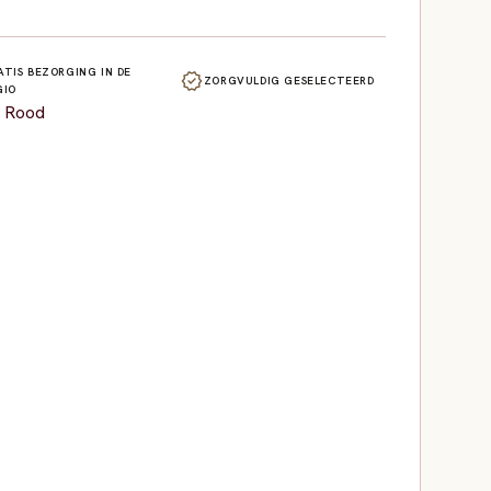
ATIS BEZORGING IN DE
verified
ZORGVULDIG GESELECTEERD
GIO
,
Rood