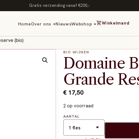
Gratis verzending vanaf €200,-
shopping_cart
Winkelmand
Home
Over ons
Nieuws
Webshop
erve (bio)
BIO WIJNEN
Domaine B
Grande Res
€
17,50
2 op voorraad
AANTAL