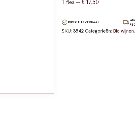
1 fles
€ 17,50
—
GR
check_circle
local_shipping
DIRECT LEVERBAAR
RE
SKU:
3542
Categorieën:
Bio wijnen