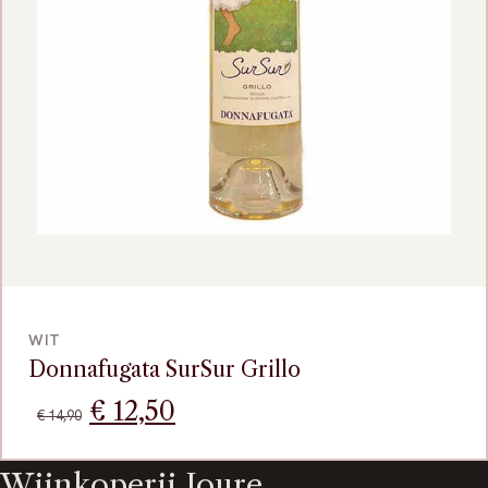
BEKIJK
WIT
Donnafugata SurSur Grillo
Oorspronkelijke
Huidige
€
12,50
€
14,90
prijs
prijs
Wijnkoperij Joure