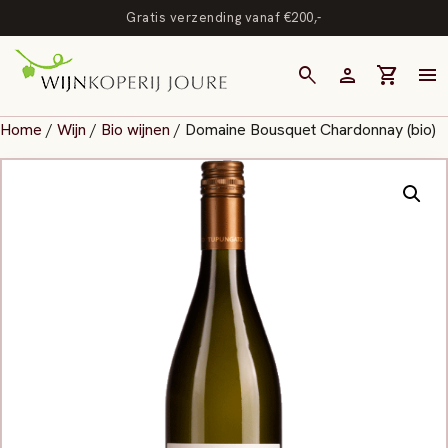
Gratis verzending vanaf €200,-
search
person
shopping_cart
menu
Home
/
Wijn
/
Bio wijnen
/ Domaine Bousquet Chardonnay (bio)