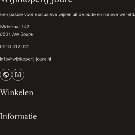
was:
is:
€ 14,90.
€ 12,50.
Een passie voor exclusieve wijnen uit de oude en nieuwe wereld.
Midstraat 142
8501 AW Joure
0513 412 022
info@wijnkoperij-joure.nl
public
photo_camera
Winkelen
Informatie