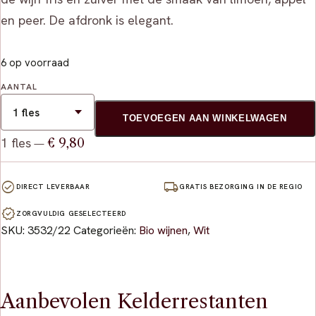
en peer. De afdronk is elegant.
6 op voorraad
AANTAL
TOEVOEGEN AAN WINKELWAGEN
1 fles
€ 9,80
—
check_circle
local_shipping
DIRECT LEVERBAAR
GRATIS BEZORGING IN DE REGIO
verified
ZORGVULDIG GESELECTEERD
SKU:
3532/22
Categorieën:
Bio wijnen
,
Wit
Aanbevolen Kelderrestanten